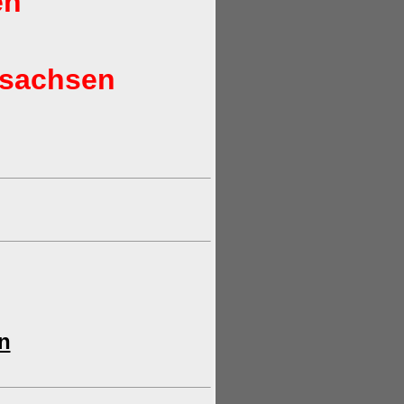
en
lsachsen
n