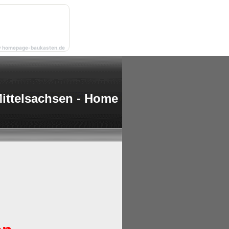
y homepage-baukasten.de
ittelsachsen - Home