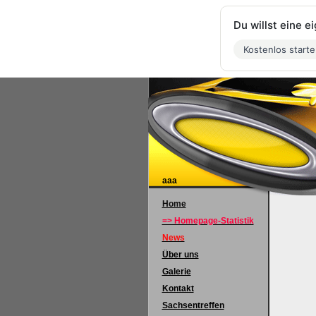
Du willst eine 
Kostenlos start
aaa
Home
=> Homepage-Statistik
News
Über uns
Galerie
Kontakt
Sachsentreffen